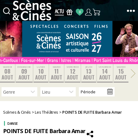
0
Scènes
&
Cinés
SAMEDI
DIMANCHE
LUNDI
MARDI
MERCREDI
JEUDI
VENDREDI
SAMEDI
08
09
10
11
12
13
14
15
AOUT
AOUT
AOUT
AOUT
AOUT
AOUT
AOUT
AOUT
Scènes & Cinés
>
Les Théâtres
>
POINTS DE FUITE Barbara Amar
DANSE
POINTS DE FUITE Barbara Amar