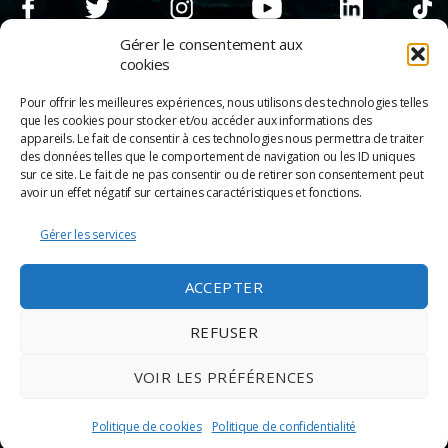
Gérer le consentement aux
cookies
Pour offrir les meilleures expériences, nous utilisons des technologies telles
que les cookies pour stocker et/ou accéder aux informations des
appareils. Le fait de consentir à ces technologies nous permettra de traiter
des données telles que le comportement de navigation ou les ID uniques
sur ce site. Le fait de ne pas consentir ou de retirer son consentement peut
avoir un effet négatif sur certaines caractéristiques et fonctions.
Gérer les services
© 2026
Scènes & Cinés
➜
Haut
ACCEPTER
Mentions légales
Politique de confidentialité
REFUSER
Appels d’offre
Partenaires
VOIR LES PRÉFÉRENCES
Espace Pro
Politique de cookies
Politique de cookies
Politique de confidentialité