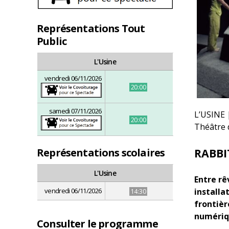
Représentations Tout
Public
L'Usine
vendredi 06/11/2026
20:00
samedi 07/11/2026
L’USINE 
20:00
Théâtre d
Représentations scolaires
RABBI
L'Usine
Entre rê
vendredi 06/11/2026
installa
14:30
frontièr
numériq
Consulter le programme