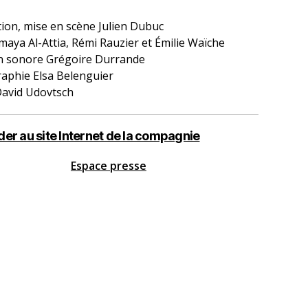
ion, mise en scène Julien Dubuc
maya Al-Attia, Rémi Rauzier et Émilie Waïche
n sonore Grégoire Durrande
aphie Elsa Belenguier
avid Udovtsch
er au site Internet de la compagnie
Espace presse