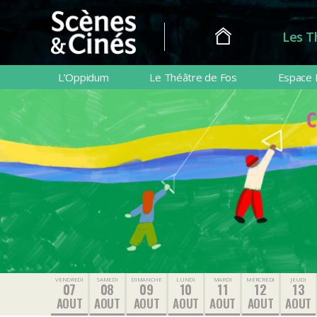
Les T
Scènes
&
L’Oppidum
Le Théâtre de Fos
Espace 
Cinés
VENDREDI
SAMEDI
DIMANCHE
LUNDI
MARDI
MERCREDI
JEUDI
07
08
09
10
11
12
13
AOUT
AOUT
AOUT
AOUT
AOUT
AOUT
AOUT