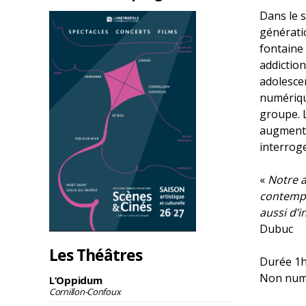
Dans le s
générati
fontaine 
addiction
adolescen
numérique
groupe. L
augmenté
interrog
«
Notre a
contempor
aussi d’i
Dubuc
Les Théâtres
Durée 1h
Non num
L’Oppidum
Cornillon-Confoux