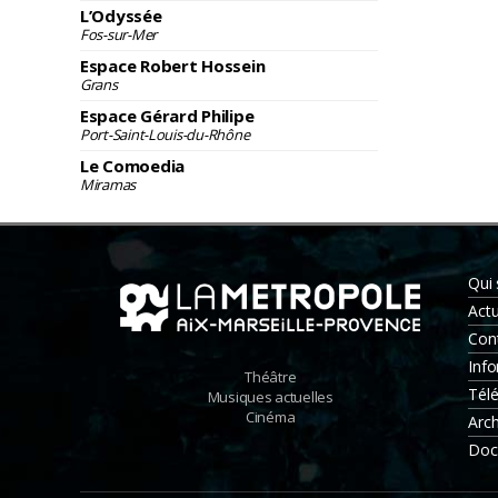
L’Odyssée
Fos-sur-Mer
Espace Robert Hossein
Grans
Espace Gérard Philipe
Port-Saint-Louis-du-Rhône
Le Comoedia
Miramas
Qui
Actu
Con
Info
Théâtre
Tél
Musiques actuelles
Cinéma
Arch
Doc