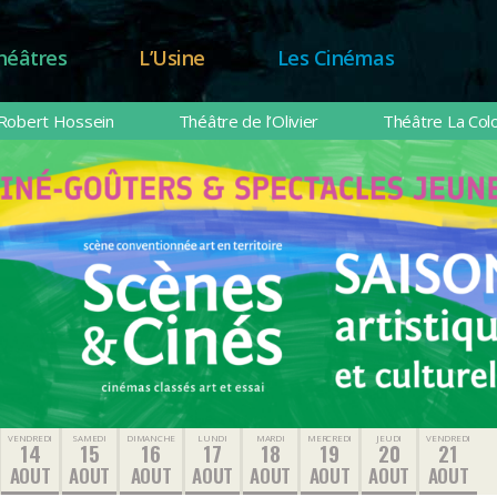
héâtres
L’Usine
Les Cinémas
Robert Hossein
Théâtre de l’Olivier
Théâtre La Col
VENDREDI
SAMEDI
DIMANCHE
LUNDI
MARDI
MERCREDI
JEUDI
VENDREDI
14
15
16
17
18
19
20
21
AOUT
AOUT
AOUT
AOUT
AOUT
AOUT
AOUT
AOUT