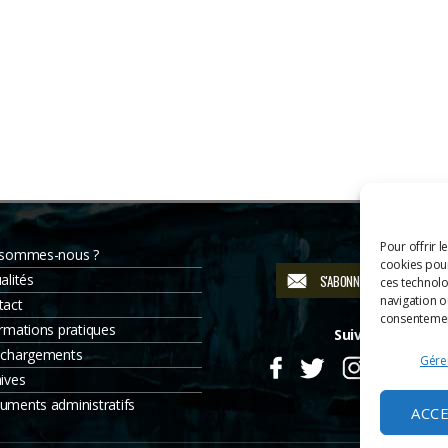
Pour offrir l
 sommes-nous ?
cookies pour
alités
S'ABONNER À LA NEWSLETT
ces technolo
navigation ou
tact
consentement
rmations pratiques
Suivez-nous
échargements
Gérer
ives
uments administratifs
ACC