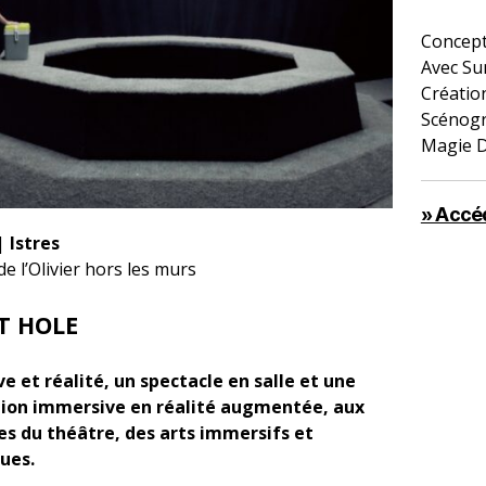
Concept
Avec Su
Créatio
Scénogr
Magie D
» Accéd
|
Istres
e l’Olivier hors les murs
T HOLE
ve et réalité, un spectacle en salle et une
tion immersive en réalité augmentée, aux
es du théâtre, des arts immersifs et
ues.