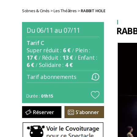
Scènes & Cinés
>
Les Théâtres
>
RABBIT HOLE
RABB
Du 06/11 au 07/11
Tarif C
Super réduit :
6 €
Plein :
/
17 €
Réduit :
13 €
Enfant :
/
/
6 €
Solidaire :
4 €
/
Tarif abonnements
Durée :
01h15
Réserver
S'abonner