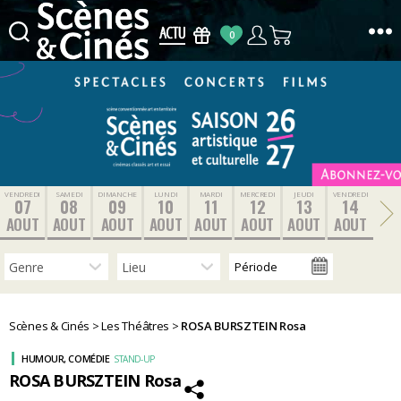
0
Scènes
&
Cinés
VENDREDI
SAMEDI
DIMANCHE
LUNDI
MARDI
MERCREDI
JEUDI
VENDREDI
07
08
09
10
11
12
13
14
AOUT
AOUT
AOUT
AOUT
AOUT
AOUT
AOUT
AOUT
Scènes & Cinés
>
Les Théâtres
>
ROSA BURSZTEIN Rosa
HUMOUR, COMÉDIE
STAND-UP
ROSA BURSZTEIN Rosa