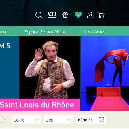
0
onne
Espace Gérard Philipe
Nos Voisins