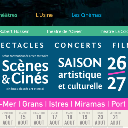
héâtres
L’Usine
Les Cinémas
Robert Hossein
Théâtre de l’Olivier
Théâtre La Col
VENDREDI
SAMEDI
DIMANCHE
LUNDI
MARDI
MERCREDI
JEUDI
VENDREDI
14
15
16
17
18
19
20
21
AOUT
AOUT
AOUT
AOUT
AOUT
AOUT
AOUT
AOUT