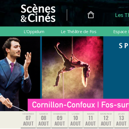
Les T
Scènes
&
L’Oppidum
Le Théâtre de Fos
Espace 
Cinés
VENDREDI
SAMEDI
DIMANCHE
LUNDI
MARDI
MERCREDI
JEUDI
07
08
09
10
11
12
13
AOUT
AOUT
AOUT
AOUT
AOUT
AOUT
AOUT