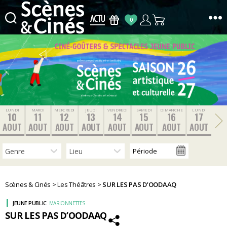
0
Scènes
&
Cinés
LUNDI
MARDI
MERCREDI
JEUDI
VENDREDI
SAMEDI
DIMANCHE
LUNDI
10
11
12
13
14
15
16
17
AOUT
AOUT
AOUT
AOUT
AOUT
AOUT
AOUT
AOUT
Scènes & Cinés
>
Les Théâtres
>
SUR LES PAS D’OODAAQ
JEUNE PUBLIC
MARIONNETTES
SUR LES PAS D’OODAAQ