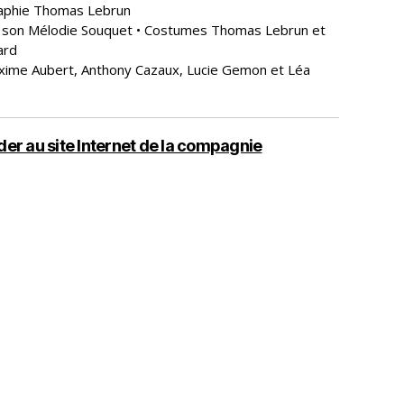
aphie Thomas Lebrun
 son Mélodie Souquet • Costumes Thomas Lebrun et
ard
ime Aubert, Anthony Cazaux, Lucie Gemon et Léa
er au site Internet de la compagnie