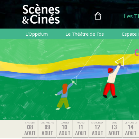
Les T
Scènes
&
L’Oppidum
Le Théâtre de Fos
Espace 
Cinés
SAMEDI
DIMANCHE
LUNDI
MARDI
MERCREDI
JEUDI
VENDREDI
08
09
10
11
12
13
14
AOUT
AOUT
AOUT
AOUT
AOUT
AOUT
AOUT