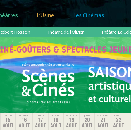
héâtres
L’Usine
Les Cinémas
Robert Hossein
Théâtre de l’Olivier
Théâtre La Col
SAMEDI
DIMANCHE
LUNDI
MARDI
MERCREDI
JEUDI
VENDREDI
SAMEDI
15
16
17
18
19
20
21
22
AOUT
AOUT
AOUT
AOUT
AOUT
AOUT
AOUT
AOUT