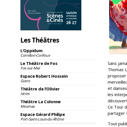
Les Théâtres
L’Oppidum
Cornillon-Confoux
Le Théâtre de Fos
Sans jamai
Fos-sur-Mer
Thomas Le
proposer 
Espace Robert Hossein
Grans
merveille
et danseu
Théâtre de l’Olivier
Istres
les interp
découvert
Théâtre La Colonne
Miramas
Ce Tour d
partager s
Espace Gérard Philipe
Port-Saint-Louis-du-Rhône
Tout publi