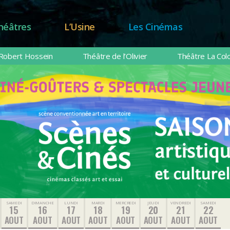
héâtres
L’Usine
Les Cinémas
Robert Hossein
Théâtre de l’Olivier
Théâtre La Col
SAMEDI
DIMANCHE
LUNDI
MARDI
MERCREDI
JEUDI
VENDREDI
SAMEDI
15
16
17
18
19
20
21
22
AOUT
AOUT
AOUT
AOUT
AOUT
AOUT
AOUT
AOUT