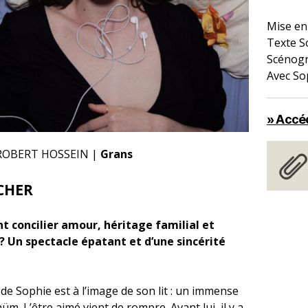
Mise en
Texte S
Scénogr
Avec So
» Accéd
ROBERT HOSSEIN |
Grans
CHER
concilier amour, héritage familial et
 ? Un spectacle épatant et d’une sincérité
de Sophie est à l’image de son lit : un immense
m. L’être aimé vient de rompre. Avant lui, il y a