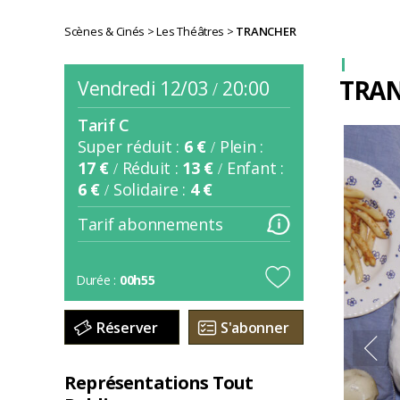
Scènes & Cinés
>
Les Théâtres
>
TRANCHER
TRA
vendredi 12/03
20:00
/
Tarif C
Super réduit :
6 €
Plein :
/
17 €
Réduit :
13 €
Enfant :
/
/
6 €
Solidaire :
4 €
/
Tarif abonnements
Durée :
00h55
Réserver
S'abonner
Représentations Tout