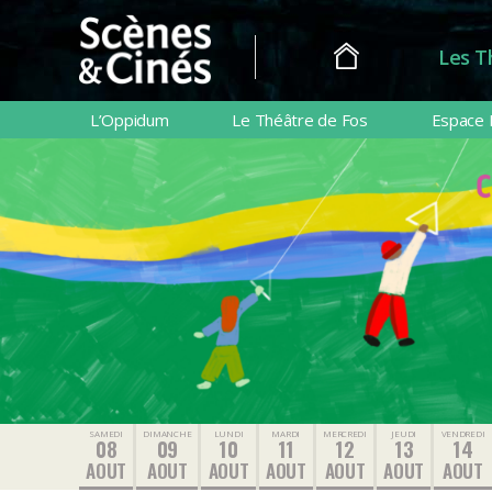
Les T
Scènes
&
L’Oppidum
Le Théâtre de Fos
Espace 
Cinés
SAMEDI
DIMANCHE
LUNDI
MARDI
MERCREDI
JEUDI
VENDREDI
08
09
10
11
12
13
14
AOUT
AOUT
AOUT
AOUT
AOUT
AOUT
AOUT