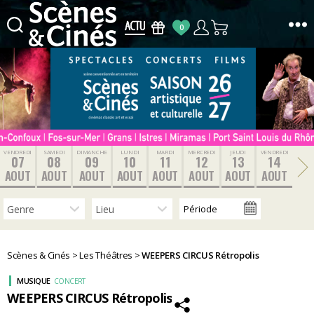
0
Scènes
&
Cinés
VENDREDI
SAMEDI
DIMANCHE
LUNDI
MARDI
MERCREDI
JEUDI
VENDREDI
07
08
09
10
11
12
13
14
AOUT
AOUT
AOUT
AOUT
AOUT
AOUT
AOUT
AOUT
Scènes & Cinés
>
Les Théâtres
>
WEEPERS CIRCUS Rétropolis
MUSIQUE
CONCERT
WEEPERS CIRCUS Rétropolis