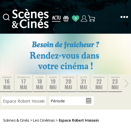
0
Scènes
&
Cinés
SAMEDI
DIMANCHE
LUNDI
MARDI
MERCREDI
JEUDI
VENDREDI
SAMEDI
16
17
18
19
20
21
22
23
MAI
MAI
MAI
MAI
MAI
MAI
MAI
MAI
Scènes & Cinés
>
Les Cinémas
>
Espace Robert Hossein