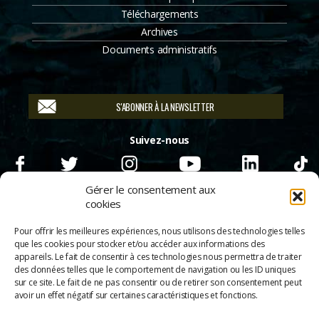
Téléchargements
Archives
Documents administratifs
S'ABONNER À LA NEWSLETTER
Suivez-nous
Gérer le consentement aux
cookies
Pour offrir les meilleures expériences, nous utilisons des technologies telles
que les cookies pour stocker et/ou accéder aux informations des
appareils. Le fait de consentir à ces technologies nous permettra de traiter
des données telles que le comportement de navigation ou les ID uniques
sur ce site. Le fait de ne pas consentir ou de retirer son consentement peut
avoir un effet négatif sur certaines caractéristiques et fonctions.