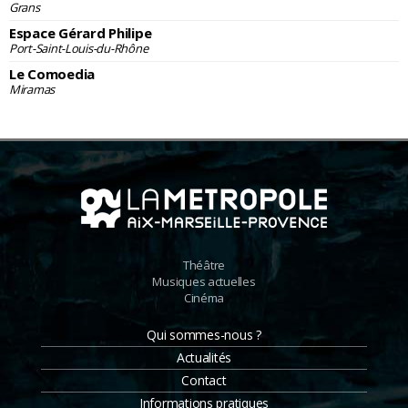
Grans
Espace Gérard Philipe
Port-Saint-Louis-du-Rhône
Le Comoedia
Miramas
Théâtre
Musiques actuelles
Cinéma
Qui sommes-nous ?
Actualités
Contact
Informations pratiques