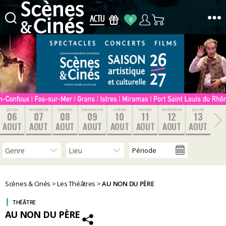
0
Scènes
&
Cinés
JEUDI
VENDREDI
SAMEDI
DIMANCHE
LUNDI
MARDI
MERCREDI
JEUDI
06
07
08
09
10
11
12
13
AOUT
AOUT
AOUT
AOUT
AOUT
AOUT
AOUT
AOUT
Scènes & Cinés
>
Les Théâtres
>
AU NON DU PÈRE
THÉÂTRE
AU NON DU PÈRE