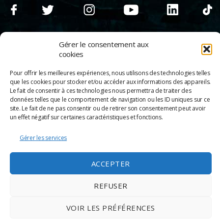
Gérer le consentement aux
cookies
Pour offrir les meilleures expériences, nous utilisons des technologies telles
que les cookies pour stocker et/ou accéder aux informations des appareils.
Le fait de consentir à ces technologies nous permettra de traiter des
données telles que le comportement de navigation ou les ID uniques sur ce
site. Le fait de ne pas consentir ou de retirer son consentement peut avoir
un effet négatif sur certaines caractéristiques et fonctions.
Gérer les services
© 2026
Scènes & Cinés
➜
Haut
Mentions légales
ACCEPTER
Politique de confidentialité
Appels d’offre
Partenaires
REFUSER
Espace Pro
Politique de cookies
VOIR LES PRÉFÉRENCES