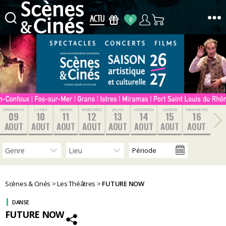
0
Scènes
&
Cinés
DIMANCHE
LUNDI
MARDI
MERCREDI
JEUDI
VENDREDI
SAMEDI
DIMANCHE
09
10
11
12
13
14
15
16
AOUT
AOUT
AOUT
AOUT
AOUT
AOUT
AOUT
AOUT
Scènes & Cinés
>
Les Théâtres
>
FUTURE NOW
DANSE
FUTURE NOW