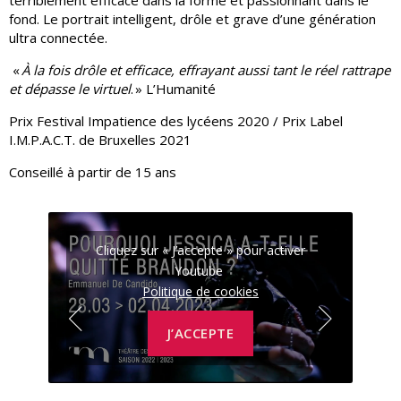
terriblement efficace dans la forme et passionnant dans le
fond. Le portrait intelligent, drôle et grave d’une génération
ultra connectée.
«
À la fois drôle et efficace, effrayant aussi tant le réel rattrape
et dépasse le virtuel
. » L’Humanité
Prix Festival Impatience des lycéens 2020 / Prix Label
I.M.P.A.C.T. de Bruxelles 2021
Conseillé à partir de 15 ans
r
Cliquez sur « J’accepte » pour activer
Youtube
Politique de cookies
J’ACCEPTE