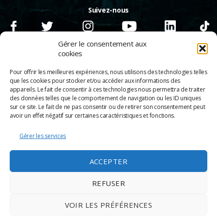
Suivez-nous
Gérer le consentement aux
cookies
Pour offrir les meilleures expériences, nous utilisons des technologies telles
que les cookies pour stocker et/ou accéder aux informations des
appareils. Le fait de consentir à ces technologies nous permettra de traiter
des données telles que le comportement de navigation ou les ID uniques
sur ce site. Le fait de ne pas consentir ou de retirer son consentement peut
avoir un effet négatif sur certaines caractéristiques et fonctions.
Gérer les services
© 2026
Scènes & Cinés
➜
Haut
ACCEPTER
Mentions légales
Politique de confidentialité
REFUSER
Appels d’offre
Partenaires
VOIR LES PRÉFÉRENCES
Espace Pro
Politique de cookies