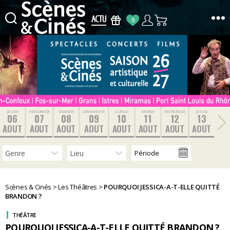
0
Scènes
&
Cinés
JEUDI
VENDREDI
SAMEDI
DIMANCHE
LUNDI
MARDI
MERCREDI
JEUDI
06
07
08
09
10
11
12
13
AOUT
AOUT
AOUT
AOUT
AOUT
AOUT
AOUT
AOUT
Scènes & Cinés
>
Les Théâtres
>
POURQUOI JESSICA-A-T-ELLE QUITTÉ
BRANDON ?
THÉÂTRE
POURQUOI JESSICA-A-T-ELLE QUITTÉ BRANDON ?