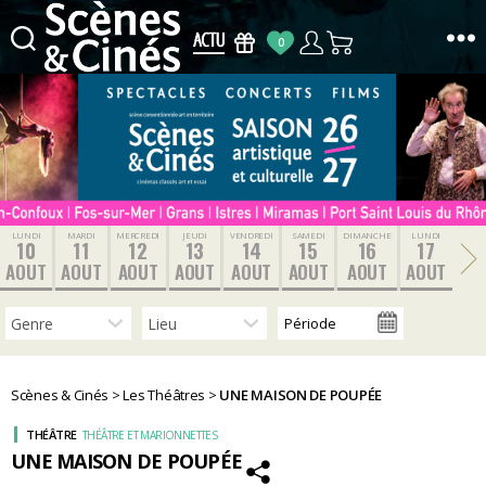
0
Scènes
&
Cinés
LUNDI
MARDI
MERCREDI
JEUDI
VENDREDI
SAMEDI
DIMANCHE
LUNDI
10
11
12
13
14
15
16
17
AOUT
AOUT
AOUT
AOUT
AOUT
AOUT
AOUT
AOUT
Scènes & Cinés
>
Les Théâtres
>
UNE MAISON DE POUPÉE
THÉÂTRE
THÉÂTRE ET MARIONNETTES
UNE MAISON DE POUPÉE