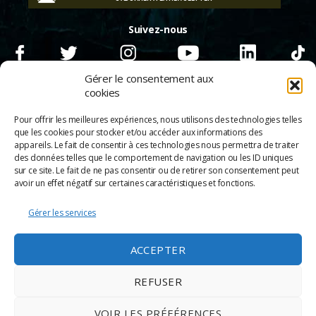
Suivez-nous
Gérer le consentement aux
cookies
Pour offrir les meilleures expériences, nous utilisons des technologies telles
que les cookies pour stocker et/ou accéder aux informations des
appareils. Le fait de consentir à ces technologies nous permettra de traiter
des données telles que le comportement de navigation ou les ID uniques
sur ce site. Le fait de ne pas consentir ou de retirer son consentement peut
avoir un effet négatif sur certaines caractéristiques et fonctions.
Gérer les services
© 2026
Scènes & Cinés
➜
Haut
ACCEPTER
Mentions légales
Politique de confidentialité
REFUSER
Appels d’offre
Partenaires
VOIR LES PRÉFÉRENCES