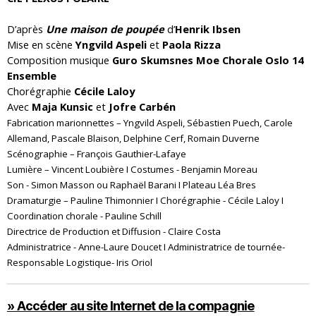
D’après
Une maison de poupée
d’
Henrik Ibsen
Mise en scène
Yngvild Aspeli
et
Paola Rizza
Composition musique
Guro Skumsnes Moe Chorale Oslo 14
Ensemble
Chorégraphie
Cécile Laloy
Avec
Maja Kunsic
et
Jofre Carbén
Fabrication marionnettes – Yngvild Aspeli, Sébastien Puech, Carole
Allemand, Pascale Blaison, Delphine Cerf, Romain Duverne
Scénographie – François Gauthier-Lafaye
Lumière – Vincent Loubière I Costumes - Benjamin Moreau
Son - Simon Masson ou Raphaël Barani I Plateau Léa Bres
Dramaturgie – Pauline Thimonnier I Chorégraphie - Cécile Laloy I
Coordination chorale - Pauline Schill
Directrice de Production et Diffusion - Claire Costa
Administratrice - Anne-Laure Doucet I Administratrice de tournée-
Responsable Logistique- Iris Oriol
» Accéder au site Internet de la compagnie