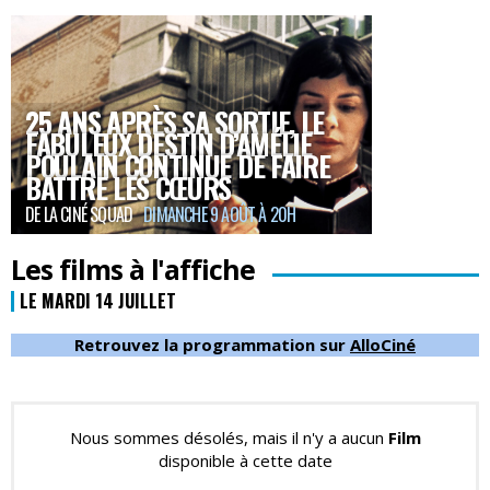
25 ANS APRÈS SA SORTIE, LE
FABULEUX DESTIN D’AMÉLIE
POULAIN CONTINUE DE FAIRE
BATTRE LES CŒURS
DE LA CINÉ SQUAD
DIMANCHE 9 AOÛT À 20H
Les films à l'affiche
LE MARDI 14 JUILLET
Retrouvez la programmation sur
AlloCiné
Nous sommes désolés, mais il n'y a aucun
Film
disponible à cette date