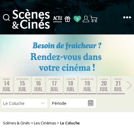
0
Scènes
&
Cinés
MARDI
MERCREDI
JEUDI
VENDREDI
SAMEDI
DIMANCHE
LUNDI
MARDI
14
15
16
17
18
19
20
21
JUIL
JUIL
JUIL
JUIL
JUIL
JUIL
JUIL
JUIL
Scènes & Cinés
>
Les Cinémas
>
Le Coluche