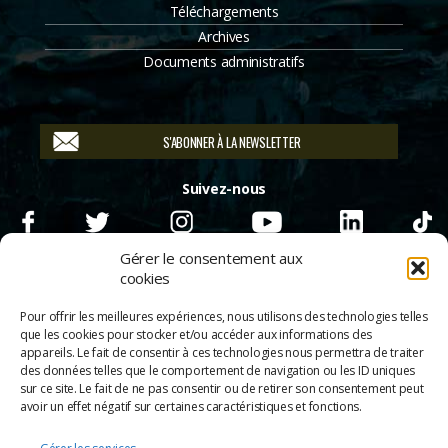
Téléchargements
Archives
Documents administratifs
S'ABONNER À LA NEWSLETTER
Suivez-nous
Gérer le consentement aux
cookies
Pour offrir les meilleures expériences, nous utilisons des technologies telles
que les cookies pour stocker et/ou accéder aux informations des
appareils. Le fait de consentir à ces technologies nous permettra de traiter
des données telles que le comportement de navigation ou les ID uniques
sur ce site. Le fait de ne pas consentir ou de retirer son consentement peut
avoir un effet négatif sur certaines caractéristiques et fonctions.