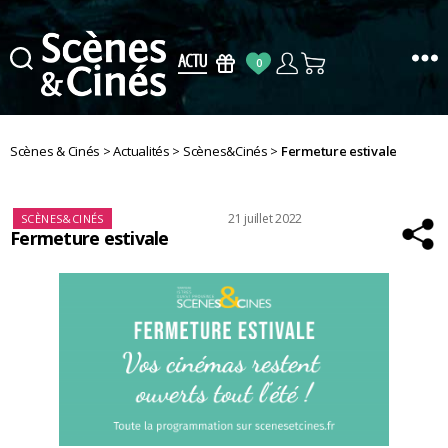
0
Scènes
&
Cinés
Scènes & Cinés
>
Actualités
>
Scènes&Cinés
>
Fermeture estivale
Catégories
Date
21 juillet 2022
SCÈNES&CINÉS
Fermeture estivale
de
l’article