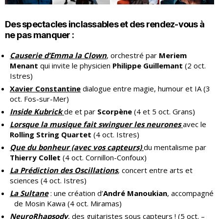
Des spectacles inclassables et des rendez-vous à
ne pas manquer :
Causerie d’Emma la Clown
, orchestré par
Meriem
Menant
qui invite le physicien
Philippe Guillemant
(2 oct.
Istres)
Xavier Constantine
dialogue entre magie, humour et IA (3
oct. Fos-sur-Mer)
Inside Kubrick
de et par
Scorpène
(4 et 5 oct. Grans)
Lorsque la musique fait swinguer les neurones
avec le
Rolling String Quartet
(4 oct. Istres)
Que du bonheur (avec vos capteurs)
du mentalisme par
Thierry Collet
(4 oct. Cornillon-Confoux)
La Prédiction des Oscillations
, concert entre arts et
sciences (4 oct. Istres)
La Sultane
: une création d’
André Manoukian
, accompagné
de Mosin Kawa (4 oct. Miramas)
NeuroRhapsody
, des guitaristes sous capteurs ! (5 oct. –