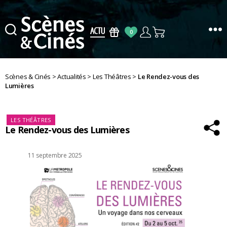
0
Scènes
&
Cinés
Scènes & Cinés
>
Actualités
>
Les Théâtres
>
Le Rendez-vous des
Lumières
Catégories
LES THÉÂTRES
Le Rendez-vous des Lumières
Date
11 septembre 2025
de
l’article