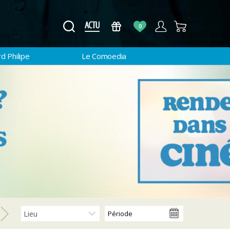
0
d Philipe
Le Comoedia