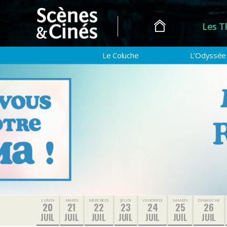
Les T
Scènes
&
Le Coluche
L’Odyssée
Cinés
LUNDI
MARDI
MERCREDI
JEUDI
VENDREDI
SAMEDI
DIMANCHE
20
21
22
23
24
25
26
JUIL
JUIL
JUIL
JUIL
JUIL
JUIL
JUIL