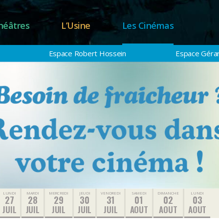
héâtres
L’Usine
Les Cinémas
Espace Robert Hossein
Espace Gérar
LUNDI
MARDI
MERCREDI
JEUDI
VENDREDI
SAMEDI
DIMANCHE
LUNDI
27
28
29
30
31
01
02
03
JUIL
JUIL
JUIL
JUIL
JUIL
AOUT
AOUT
AOUT