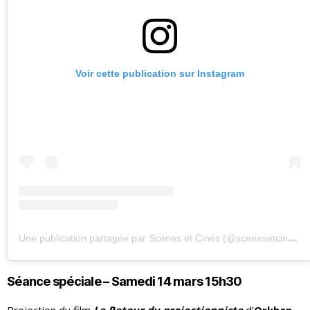
Voir cette publication sur Instagram
U
ne publication partagée par Scènes et Cinés (@scenesetcines)
Séance spéciale – Samedi 14 mars 15h30
Projection du film
Le Retour du projectionniste
d’
Orkhan