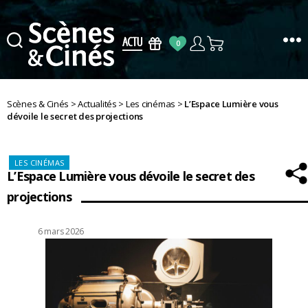
0
Scènes
&
Cinés
Scènes & Cinés
>
Actualités
>
Les cinémas
>
L’Espace Lumière vous
dévoile le secret des projections
Catégories
LES CINÉMAS
L’Espace Lumière vous dévoile le secret des
projections
Date
6 mars 2026
de
l’article