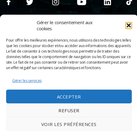
Gérer le consentement aux
cookies
Pour offrir les meilleures expériences, nous utilisons des technologies telles
que les cookies pour stocker et/ou accéder aux informations des appareils.
Le fait de consentir à ces technologies nous permettra de traiter des
données telles que le comportement de navigation ou les ID uniques sur ce
site. Le fait de ne pas consentir ou de retirer son consentement peut avoir
un effet négatif sur certaines caractéristiques et fonctions.
Gérer les services
© 2026
Scènes & Cinés
➜
Haut
Mentions légales
ACCEPTER
Politique de confidentialité
Appels d’offre
REFUSER
Partenaires
Espace Pro
Politique de cookies
VOIR LES PRÉFÉRENCES