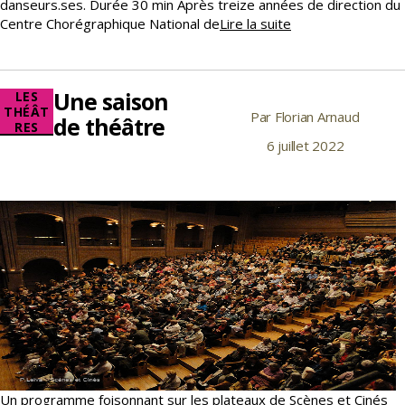
danseurs.ses. Durée 30 min Après treize années de direction du
Soirée
Centre Chorégraphique National de
Lire la suite
spéciale
hip
hop
Une saison
Catégories
LES
–
THÉÂT
Par
Florian Arnaud
Auteur
mardi
de théâtre
RES
12
de
6 juillet 2022
Date
juillet
l’article
de
l’article
Un programme foisonnant sur les plateaux de Scènes et Cinés