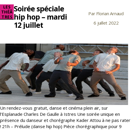
Soirée spéciale
Catégories
LES
THÉÂ
Par
Florian Arnaud
Auteur
hip hop – mardi
TRES
de
12 juillet
6 juillet 2022
Date
l’article
de
l’article
Un rendez-vous gratuit, danse et cinéma plein air, sur
l’Esplanade Charles De Gaulle à Istres Une soirée unique en
présence du danseur et chorégraphe Kader Attou à ne pas rater
! 21h – Prélude (danse hip hop) Pièce chorégraphique pour 9