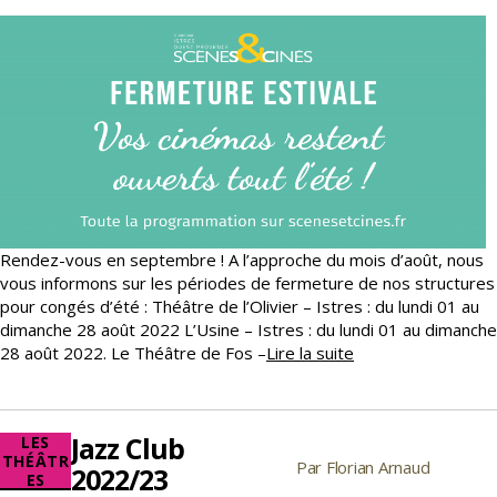
Rendez-vous en septembre ! A l’approche du mois d’août, nous
vous informons sur les périodes de fermeture de nos structures
pour congés d’été : Théâtre de l’Olivier – Istres : du lundi 01 au
dimanche 28 août 2022 L’Usine – Istres : du lundi 01 au dimanche
Fermeture
28 août 2022. Le Théâtre de Fos –
Lire la suite
estivale
Jazz Club
Catégories
LES
THÉÂTR
Par
Florian Arnaud
Auteur
2022/23
ES
de