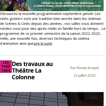
Découvrez la nouvelle programmation septembre-janvier Les
cinés-goûters sont une tradition bien ancrée dans les cinémas
de Scènes & Cinés depuis des années ; vos salles vous donnent
rendez-vous pour des après-midis en famille hors du temps… Le
programme de ce premier semestre de la saison 2022-2023,
mêle, une nouvelle fois, diverses techniques du cinéma
Les
d’animation ainsi que
Lire la suite
Cinés-
goûters,
un
Des travaux au
Catégories
LES
temps
THÉÂ
Par
Florian Arnaud
de
Auteur
Théâtre La
TRES
partage
de
Colonne
22 juillet 2022
Date
et
l’article
de
de
l’article
rencontres