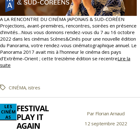
A LA RENCONTRE DU CINÉMA JAPONAIS & SUD-CORÉEN
Projections, avant-premières, rencontres, soirées en présence
d’invités…Nous vous donnons rendez-vous du 7 au 16 octobre
2022 dans les cinémas Scènes&Cinés pour une nouvelle édition
du Panorama, votre rendez-vous cinématographique annuel. Le
Panorama 2017 avait mis à l’honneur le cinéma des pays
d’Extrême-Orient ; cette treizième édition se recentre
Lire la
PANORAMA
suite
2022,
DU
7
CINÉMA
,
istres
Étiquettes
AU
16
OCTOBRE
FESTIVAL
Catégories
LES
CINÉM
Par
Florian Arnaud
Auteur
PLAY IT
AS
de
AGAIN
12 septembre 2022
Date
l’article
de
l’article