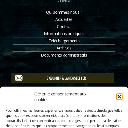
Cinéma
Qui sommes-nous ?
Actualités
Contact
Informations pratiques
Téléchargements
Archives
Documents administratifs
S'ABONNER À LA NEWSLETTER
Suivez-nous
Gérer le consentement aux
cookies
Pour offrir les meilleures expériences, nous utilisons des technologies telles
que les cookies pour stocker et/ou accéder aux informations des
appareils. Le fait de consentir à ces technologies nous permettra de traiter
des données telles que le comportement de navigation ou les ID uniques