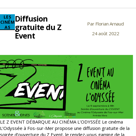
pour
le
Diffusion
Catégories
LES
jeune
CINÉM
Par
Florian Arnaud
public
Auteur
gratuite du Z
AS
de
Event
24 août 2022
Date
l’article
de
l’article
LE Z EVENT DÉBARQUE AU CINÉMA L’ODYSSÉE Le cinéma
L’Odyssée à Fos-sur-Mer propose une diffusion gratuite de la
soirée d’ouverture du Z Event, le rendez-vous gaming de la