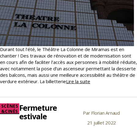
Durant tout l’été, le Théâtre La Colonne de Miramas est en
chantier ! Des travaux de rénovation et de modernisation sont
en cours afin de faciliter l’accès aux personnes à mobilité réduite,
avec notamment la pose d’un ascenseur permettant la desserte
des balcons, mais aussi une meilleure accessibilité au théâtre de
Des
verdure extérieur. La billetterie
Lire la suite
travaux
au
Théâtre
Fermeture
Catégories
SCÈNES
La
&CINÉS
Par
Florian Arnaud
Auteur
Colonne
estivale
de
21 juillet 2022
Date
l’article
de
l’article