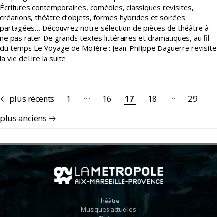
Écritures contemporaines, comédies, classiques revisités,
créations, théâtre d’objets, formes hybrides et soirées
partagées… Découvrez notre sélection de pièces de théâtre à
ne pas rater De grands textes littéraires et dramatiques, au fil
du temps Le Voyage de Molière : Jean-Philippe Daguerre revisite
Une
la vie de
Lire la suite
saison
de
théâtre
Pagination
…
…
←
plus récents
1
16
17
18
29
des
publications
plus anciens
→
Théâtre
Musiques actuelles