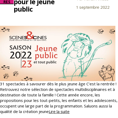
pour le jeune
RES
de
public
1 septembre 2022
Date
l’article
de
l’article
31 spectacles à savourer dès le plus jeune âge C’est la rentrée !
Retrouvez notre sélection de spectacles multidisciplinaires et à
destination de toute la famille ! Cette année encore, les
propositions pour les tout-petits, les enfants et les adolescents,
occupent une large part de la programmation. Saluons aussi la
Une
qualité de la création jeune
Lire la suite
saison