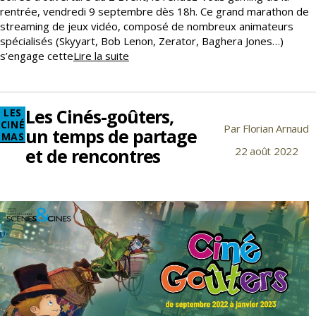
rentrée, vendredi 9 septembre dès 18h. Ce grand marathon de
streaming de jeux vidéo, composé de nombreux animateurs
spécialisés (Skyyart, Bob Lenon, Zerator, Baghera Jones…)
Diffusion
s’engage cette
Lire la suite
gratuite
du
Z
Les Cinés-goûters,
Catégories
LES
Event
CINÉ
Par
Florian Arnaud
Auteur
un temps de partage
MAS
de
et de rencontres
22 août 2022
Date
l’article
de
l’article