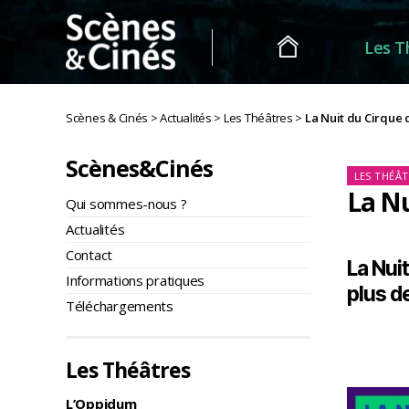
Les T
Scènes
&
Scènes & Cinés
>
Actualités
>
Les Théâtres
>
La Nuit du Cirque 
Cinés
Scènes&Cinés
Ca
LES THÉÂT
La Nu
Qui sommes-nous ?
Actualités
Contact
La Nui
Informations pratiques
plus d
Téléchargements
Les Théâtres
L’Oppidum