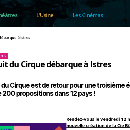
héâtres
L’Usine
Les Cinémas
débarque à Istres
tégories
RES
it du Cirque débarque à Istres
t du Cirque est de retour pour une troisième 
e 200 propositions dans 12 pays !
Rendez-vous le vendredi 12
nouvelle création de la Cie B