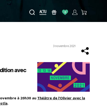
0
Date
3 novembre 2021
de
l’article
édition avec
 novembre à 20h30 au
Théâtre de l’Olivier avec la
êstîa
.