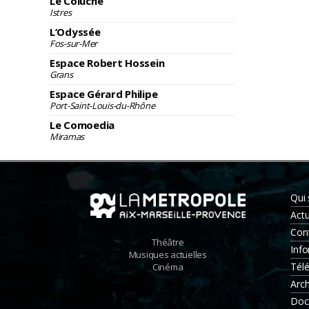
Le Coluche
Istres
L’Odyssée
Fos-sur-Mer
Espace Robert Hossein
Grans
Espace Gérard Philipe
Port-Saint-Louis-du-Rhône
Le Comoedia
Miramas
Qui
Actu
Con
Théâtre
Info
Musiques actuelles
Tél
Cinéma
Arch
Doc