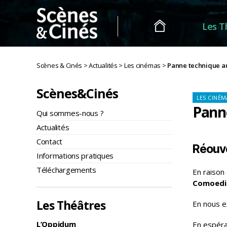
Les T
Scènes
&
Scènes & Cinés
>
Actualités
>
Les cinémas
>
Panne technique a
Cinés
Scènes&Cinés
Ca
LES CINÉM
Pann
Qui sommes-nous ?
Actualités
Contact
Réouve
Informations pratiques
Téléchargements
En raison
Comoed
Les Théâtres
En nous e
L’Oppidum
En espéra