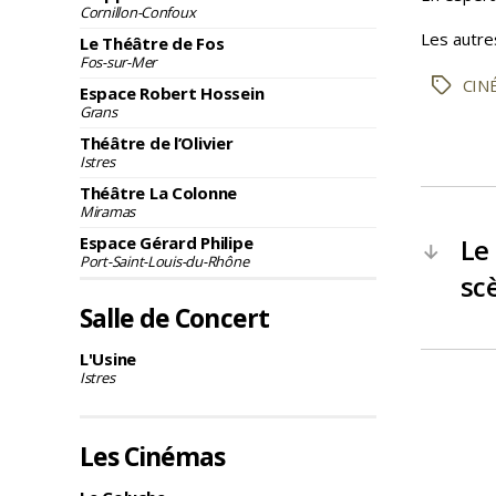
Cornillon-Confoux
Les autre
Le Théâtre de Fos
Fos-sur-Mer
CIN
Étiquett
Espace Robert Hossein
Grans
Théâtre de l’Olivier
Istres
Théâtre La Colonne
Miramas
Espace Gérard Philipe
Le
←
Port-Saint-Louis-du-Rhône
sc
Salle de Concert
L'Usine
Istres
Les Cinémas