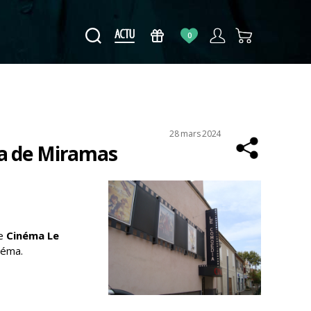
0
Date
28 mars 2024
ia de Miramas
de
l’article
le
Cinéma Le
néma.