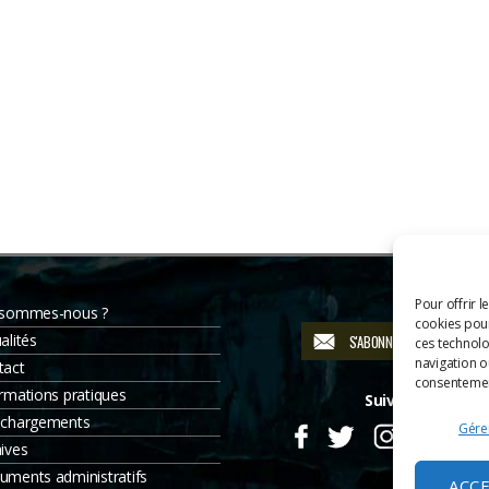
Pour offrir l
 sommes-nous ?
cookies pour
alités
S'ABONNER À LA NEWSLETT
ces technolo
navigation ou
tact
consentement
rmations pratiques
Suivez-nous
échargements
Gérer
ives
uments administratifs
ACC