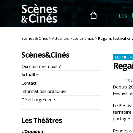
Les T
Scènes
&
Scènes & Cinés
>
Actualités
>
Les cinémas
>
Regain, festival e
Cinés
Scènes&Cinés
Ca
LES CINÉM
Regai
Qui sommes-nous ?
Actualités
Date
10 
Contact
Depuis 20
de
Informations pratiques
Festival 
l’article
Téléchargements
Le Festiva
territoir
partages 
Les Théâtres
Rendez-vo
L’Oppidum