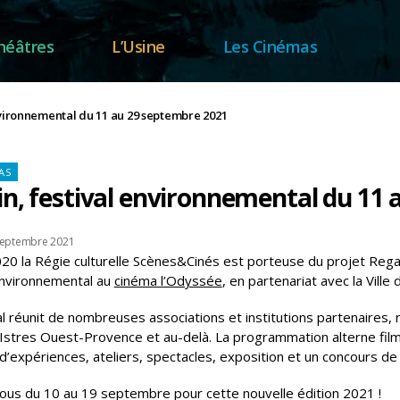
héâtres
L’Usine
Les Cinémas
nvironnemental du 11 au 29 septembre 2021
tégories
AS
n, festival environnemental du 11
septembre 2021
20 la Régie culturelle Scènes&Cinés est porteuse du projet Regai
environnemental au
cinéma l’Odyssée
, en partenariat avec la Ville
l réunit de nombreuses associations et institutions partenaires, r
e Istres Ouest-Provence et au-delà. La programmation alterne fil
d’expériences, ateliers, spectacles, exposition et un concours d
us du 10 au 19 septembre pour cette nouvelle édition 2021 !