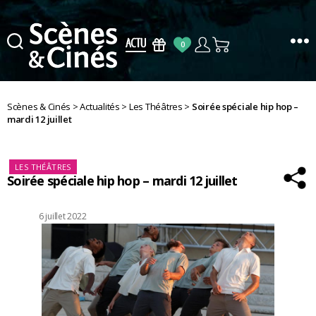
0
Scènes
&
Cinés
Scènes & Cinés
>
Actualités
>
Les Théâtres
>
Soirée spéciale hip hop –
mardi 12 juillet
Catégories
LES THÉÂTRES
Soirée spéciale hip hop – mardi 12 juillet
Date
6 juillet 2022
de
l’article