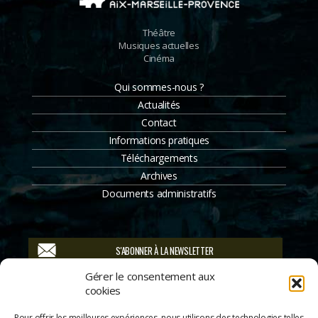
Théâtre
Musiques actuelles
Cinéma
Qui sommes-nous ?
Actualités
Contact
Informations pratiques
Téléchargements
Archives
Documents administratifs
S'ABONNER À LA NEWSLETTER
Gérer le consentement aux
Suivez-nous
cookies
Pour offrir les meilleures expériences, nous utilisons des technologies telles