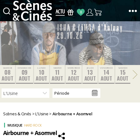
0
Scènes
&
Cinés
SAMEDI
DIMANCHE
LUNDI
MARDI
MERCREDI
JEUDI
VENDREDI
SAMEDI
08
09
10
11
12
13
14
15
AOUT
AOUT
AOUT
AOUT
AOUT
AOUT
AOUT
AOUT
Scènes & Cinés
>
L’Usine
>
Airbourne + Asomvel
MUSIQUE
HARD ROCK
Airbourne + Asomvel