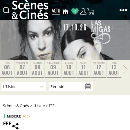
0
Scènes
&
Cinés
JEUDI
VENDREDI
SAMEDI
DIMANCHE
LUNDI
MARDI
MERCREDI
JEUDI
06
07
08
09
10
11
12
13
AOUT
AOUT
AOUT
AOUT
AOUT
AOUT
AOUT
AOUT
Scènes & Cinés
>
L’Usine
>
FFF
MUSIQUE
ROCK
FFF