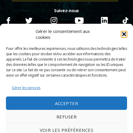
Suivez-nous
Gérer le consentement aux
cookies
Pour offrir les meilleures expériences, nous utilisons des technologies telles
que les cookies pour stocker et/ou accéder aux informations des
appareils. Le fait de consentir à ces technologies nous permettra de traiter
des données telles que le comportement de navigation ou les ID uniques
sur ce site. Le fait de ne pas consentir ou de retirer son consentement peut
avoir un effet négatif sur certaines caractéristiques et fonctions.
Gérer les services
© 2026
Scènes & Cinés
➜
Haut
ACCEPTER
Mentions légales
Politique de confidentialité
REFUSER
Appels d’offre
Partenaires
VOIR LES PRÉFÉRENCES
Espace Pro