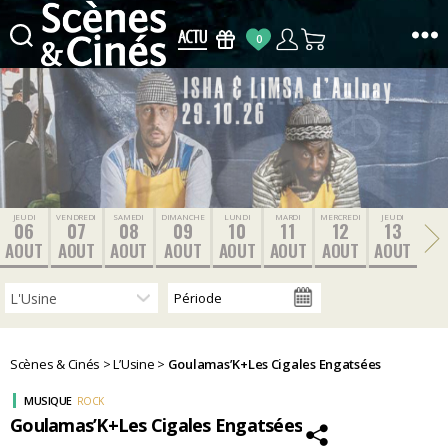
0
Scènes
&
Cinés
JEUDI
VENDREDI
SAMEDI
DIMANCHE
LUNDI
MARDI
MERCREDI
JEUDI
06
07
08
09
10
11
12
13
AOUT
AOUT
AOUT
AOUT
AOUT
AOUT
AOUT
AOUT
Scènes & Cinés
>
L’Usine
>
Goulamas’K+Les Cigales Engatsées
MUSIQUE
ROCK
Goulamas’K+Les Cigales Engatsées