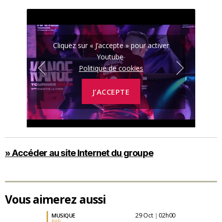
r
Cliquez sur « J’accepte » pour activer
Youtube
Politique de cookies
J’ACCEPTE
» Accéder au site Internet du groupe
Vous aimerez aussi
29 Oct
02h00
MUSIQUE
|
RAP