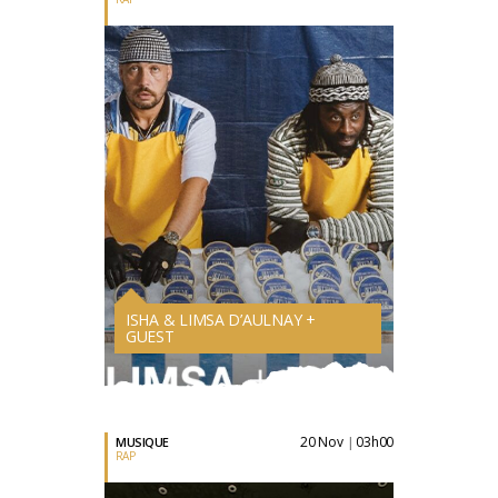
ISHA & LIMSA D’AULNAY +
GUEST
20 Nov
03h00
MUSIQUE
|
RAP