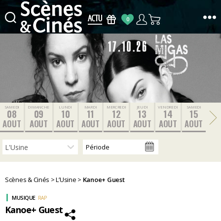
0
Scènes
&
Cinés
SAMEDI
DIMANCHE
LUNDI
MARDI
MERCREDI
JEUDI
VENDREDI
SAMEDI
08
09
10
11
12
13
14
15
AOUT
AOUT
AOUT
AOUT
AOUT
AOUT
AOUT
AOUT
Scènes & Cinés
>
L’Usine
>
Kanoe+ Guest
MUSIQUE
RAP
Kanoe+ Guest