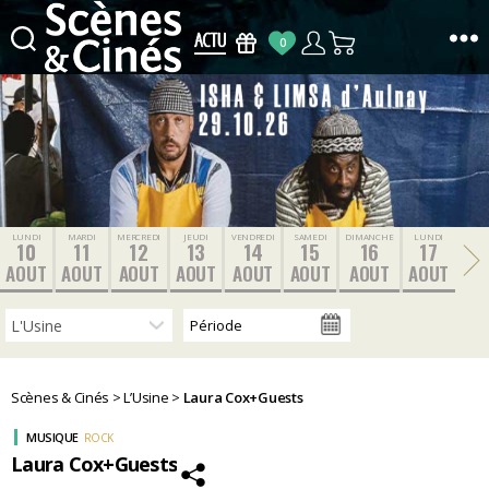
0
Scènes
&
Cinés
LUNDI
MARDI
MERCREDI
JEUDI
VENDREDI
SAMEDI
DIMANCHE
LUNDI
10
11
12
13
14
15
16
17
AOUT
AOUT
AOUT
AOUT
AOUT
AOUT
AOUT
AOUT
Scènes & Cinés
>
L’Usine
>
Laura Cox+Guests
MUSIQUE
ROCK
Laura Cox+Guests