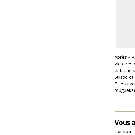
Après « À
Victoires
entraîné 
Suisse et 
Preszow r
fougueuse
Vous a
MUSIQUE