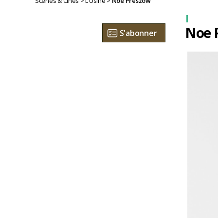
Scènes & Cinés
>
L’Usine
>
Noe Preszow
Noe 
S'abonner