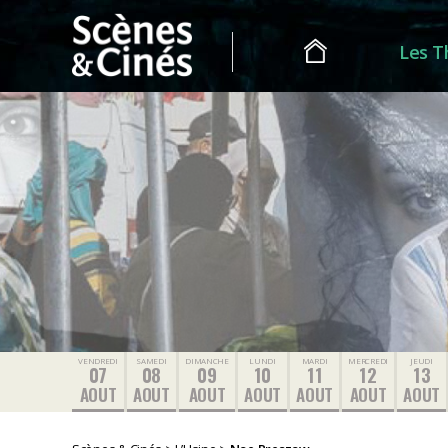
Les T
Scènes
&
Cinés
VENDREDI
SAMEDI
DIMANCHE
LUNDI
MARDI
MERCREDI
JEUDI
07
08
09
10
11
12
13
AOUT
AOUT
AOUT
AOUT
AOUT
AOUT
AOUT