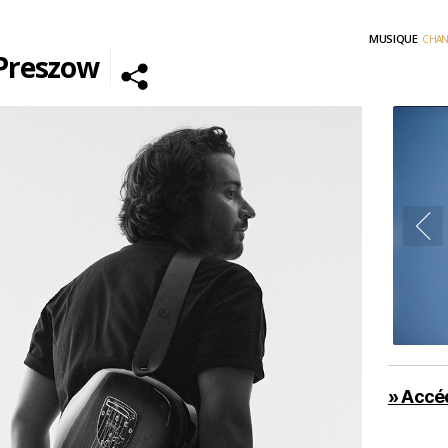
MUSIQUE
CHA
Preszow
Cliquez sur « J’accepte » pour activer
Youtube
Politique de cookies
J’ACCEPTE
» Accéd