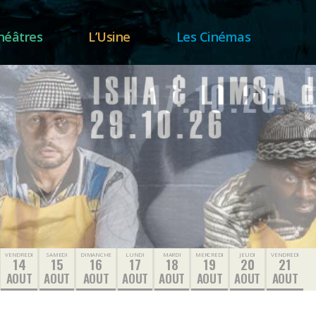
héâtres
L’Usine
Les Cinémas
VENDREDI
SAMEDI
DIMANCHE
LUNDI
MARDI
MERCREDI
JEUDI
VENDREDI
14
15
16
17
18
19
20
21
AOUT
AOUT
AOUT
AOUT
AOUT
AOUT
AOUT
AOUT