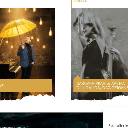
CHANSON
BARBARA PRAVI & AÄLMA
AF
DILI: DALIDA, DIVA TZIGAN
Pour offrir l
 sommes-nous ?