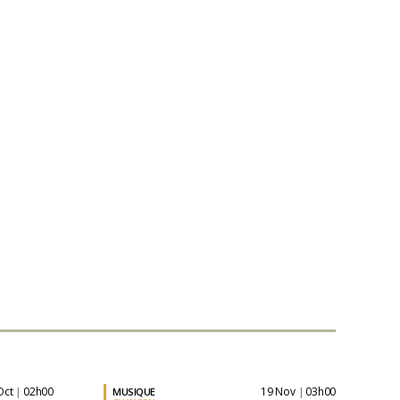
 Oct
02h00
19 Nov
03h00
MUSIQUE
|
|