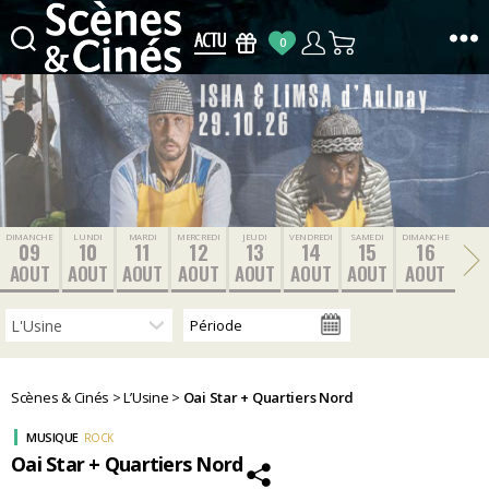
0
Scènes
&
Cinés
DIMANCHE
LUNDI
MARDI
MERCREDI
JEUDI
VENDREDI
SAMEDI
DIMANCHE
09
10
11
12
13
14
15
16
AOUT
AOUT
AOUT
AOUT
AOUT
AOUT
AOUT
AOUT
Scènes & Cinés
>
L’Usine
>
Oai Star + Quartiers Nord
MUSIQUE
ROCK
Oai Star + Quartiers Nord