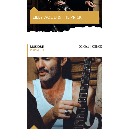
LILLY WOOD & THE PRICK
02 Oct
03h00
MUSIQUE
|
POP ROCK