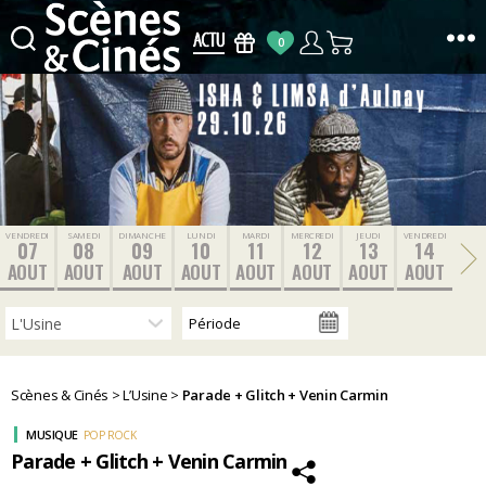
0
Scènes
&
Cinés
VENDREDI
SAMEDI
DIMANCHE
LUNDI
MARDI
MERCREDI
JEUDI
VENDREDI
07
08
09
10
11
12
13
14
AOUT
AOUT
AOUT
AOUT
AOUT
AOUT
AOUT
AOUT
Scènes & Cinés
>
L’Usine
>
Parade + Glitch + Venin Carmin
MUSIQUE
POP ROCK
Parade + Glitch + Venin Carmin