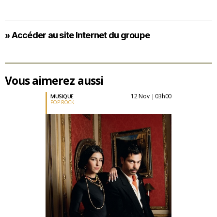
» Accéder au site Internet du groupe
Vous aimerez aussi
12 Nov
03h00
MUSIQUE
|
POP ROCK