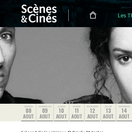
Les T
Scènes
&
Cinés
SAMEDI
DIMANCHE
LUNDI
MARDI
MERCREDI
JEUDI
VENDREDI
08
09
10
11
12
13
14
AOUT
AOUT
AOUT
AOUT
AOUT
AOUT
AOUT