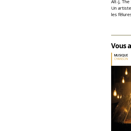
Alt-J, The
Un artiste
les fêlur
Vous a
MUSIQUE
CHANSON