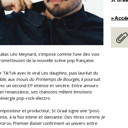
St Graa
» Accéd
 alias Léo Meynard, s’impose comme l’une des voix
prometteuses de la nouvelle scène pop française.
 TikTok avec le viral Les dauphins, puis lauréat du
ublic aux
Inouïs du Printemps de Bourges
, il poursuit
ec un second EP intense et sincère. Entre amours
et renaissance, ses chansons mêlent émotions
 énergie pop-rock-électro.
ompositeur et producteur, St Graal signe une “post-
ante, à la fois intime et dansante. Des titres comme
Je
rai
ou
Premier Baiser
confirment un univers entre