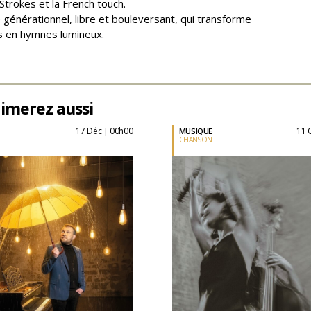
 Strokes et la French touch.
 générationnel, libre et bouleversant, qui transforme
es en hymnes lumineux.
imerez aussi
17 Déc
00h00
11
MUSIQUE
|
CHANSON