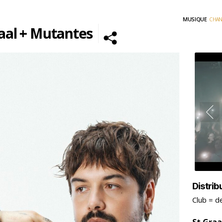
MUSIQUE
CHA
aal + Mutantes
Cliquez sur « J’accepte » pour activer
Youtube
Politique de cookies
J’ACCEPTE
Distrib
Club = d