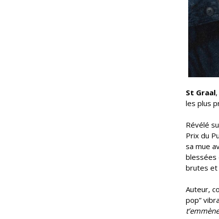
St Graal
,
les plus 
Révélé sur
Prix du P
sa mue av
blessées 
brutes et
Auteur, c
pop” vibr
t’emmène