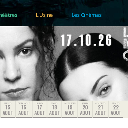
héâtres
L’Usine
Les Cinémas
SAMEDI
DIMANCHE
LUNDI
MARDI
MERCREDI
JEUDI
VENDREDI
SAMEDI
15
16
17
18
19
20
21
22
AOUT
AOUT
AOUT
AOUT
AOUT
AOUT
AOUT
AOUT