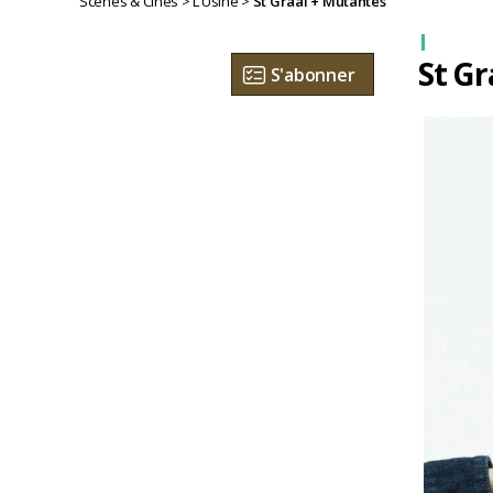
Scènes & Cinés
>
L’Usine
>
St Graal + Mutantes
St Gr
S'abonner