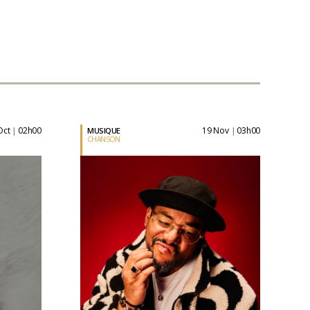
 Oct
02h00
19 Nov
03h00
MUSIQUE
|
|
CHANSON