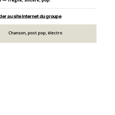
l — fragile, sincère, pop.
er au site Internet du groupe
Chanson, post pop, électro