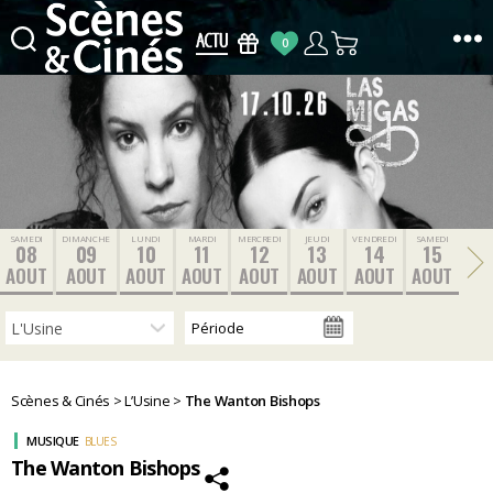
0
Scènes
&
Cinés
SAMEDI
DIMANCHE
LUNDI
MARDI
MERCREDI
JEUDI
VENDREDI
SAMEDI
08
09
10
11
12
13
14
15
AOUT
AOUT
AOUT
AOUT
AOUT
AOUT
AOUT
AOUT
Scènes & Cinés
>
L’Usine
>
The Wanton Bishops
MUSIQUE
BLUES
The Wanton Bishops