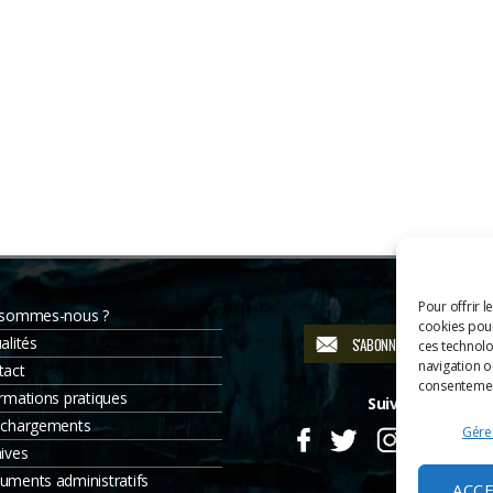
Pour offrir l
 sommes-nous ?
cookies pour
alités
S'ABONNER À LA NEWSLETT
ces technolo
navigation ou
tact
consentement
rmations pratiques
Suivez-nous
échargements
Gérer
ives
uments administratifs
ACC