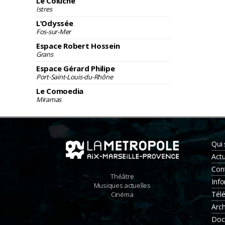
Le Coluche
Istres
L’Odyssée
Fos-sur-Mer
Espace Robert Hossein
Grans
Espace Gérard Philipe
Port-Saint-Louis-du-Rhône
Le Comoedia
Miramas
Qui
Actu
Con
Théâtre
Info
Musiques actuelles
Tél
Cinéma
Arch
Doc