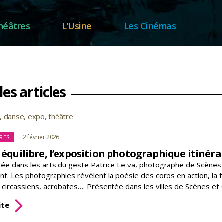
héâtres
L’Usine
Les Cinémas
les articles
e
,
danse
,
expo
,
théâtre
s
tégories
2 février 2026
RES
 équilibre, l’exposition photographique itinér
ée dans les arts du geste Patrice Leïva, photographe de Scènes et 
. Les photographies révèlent la poésie des corps en action, la for
 circassiens, acrobates…. Présentée dans les villes de Scènes et 
Fragile
ite
équilibre,