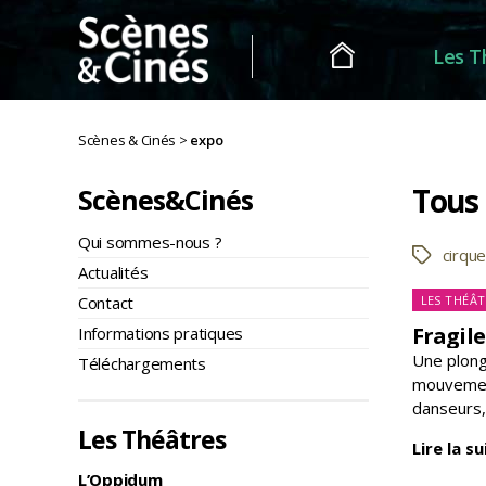
Les T
Scènes
&
Scènes & Cinés
>
expo
Cinés
Tous 
Scènes&Cinés
Qui sommes-nous ?
cirqu
Étiquette
Actualités
Ca
Contact
LES THÉÂT
Fragile
Informations pratiques
Une plong
Téléchargements
mouvement
danseurs,
Les Théâtres
Lire la su
L’Oppidum