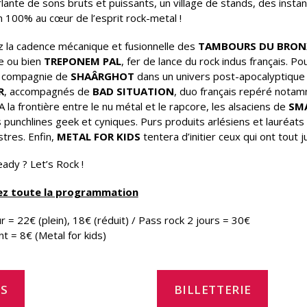
lante de sons bruts et puissants, un village de stands, des inst
 100% au cœur de l’esprit rock-metal !
 la cadence mécanique et fusionnelle des
TAMBOURS DU BRON
le ou bien
TREPONEM PAL
, fer de lance du rock indus français. 
n compagnie de
SHAÂRGHOT
dans un univers post-apocalyptique
R
, accompagnés de
BAD SITUATION
, duo français repéré nota
 la frontière entre le nu métal et le rapcore, les alsaciens de
SM
 punchlines geek et cyniques. Purs produits arlésiens et lauréats
stres. Enfin,
METAL FOR KIDS
tentera d’initier ceux qui ont tout 
ady ? Let’s Rock !
z toute la programmation
ur = 22€ (plein), 18€ (réduit) / Pass rock 2 jours = 30€
nt = 8€ (Metal for kids)
ÈS
BILLETTERIE