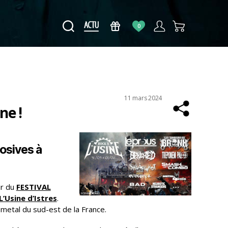
0
Date
11 mars 2024
ne !
de
l’article
osives à
ur du
FESTIVAL
L’Usine d’Istres
.
metal du sud-est de la France.