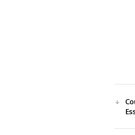
Co
←
Es