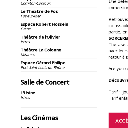
Une défer
Cornillon-Confoux
immersion
Le Théâtre de Fos
Fos-sur-Mer
Retrouvez
Espace Robert Hossein
inclassab
Grans
partie, e
Théâtre de l’Olivier
SORCERE
Istres
The Use. A
Théâtre La Colonne
avec leurs
Miramas
retour à I
Espace Gérard Philipe
Port-Saint-Louis-du-Rhône
Are you re
Découvre
Salle de Concert
Tarif 1 jo
L'Usine
Istres
Tarif enfa
Les Cinémas
ACC