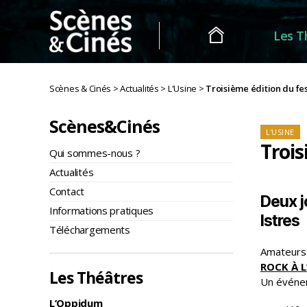
Les T
Scènes
&
Scènes & Cinés
>
Actualités
>
L'Usine
>
Troisième édition du fest
Cinés
Scènes&Cinés
Caté
L'USINE
Trois
Qui sommes-nous ?
Actualités
Contact
Deux j
Informations pratiques
Istres
Téléchargements
Amateurs 
ROCK À L
Les Théâtres
Un événem
L’Oppidum