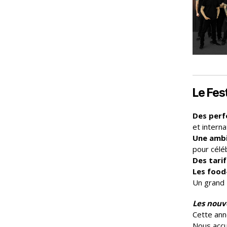
Le Fest
Des perf
et interna
Une ambi
pour célé
Des tarif
Les food
Un grand
Les nouv
Cette ann
Nous accu