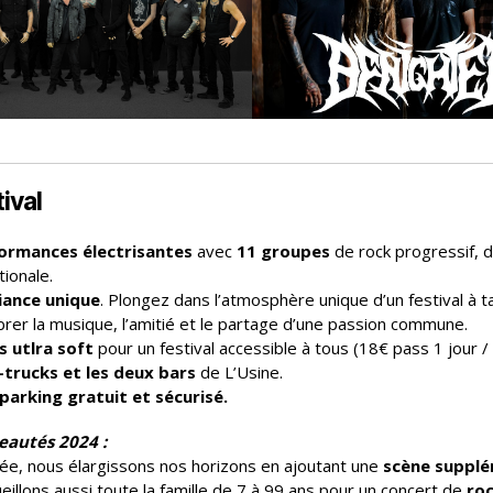
ival
ormances électrisantes
avec
11 groupes
de rock progressif, d
tionale.
ance unique
. Plongez dans l’atmosphère unique d’un festival à 
brer la musique, l’amitié et le partage d’une passion commune.
s utlra soft
pour un festival accessible à tous (18€ pass 1 jour /
-trucks et les deux bars
de L’Usine.
parking gratuit et sécurisé.
eautés 2024 :
ée, nous élargissons nos horizons en ajoutant une
scène supplé
eillons aussi toute la famille de 7 à 99 ans pour un concert de
roc