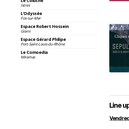
Le Coluche
Istres
L’Odyssée
Fos-sur-Mer
Espace Robert Hossein
Grans
Cliquez 
Espace Gérard Philipe
Port-Saint-Louis-du-Rhône
Le Comoedia
Miramas
Line u
Vendred