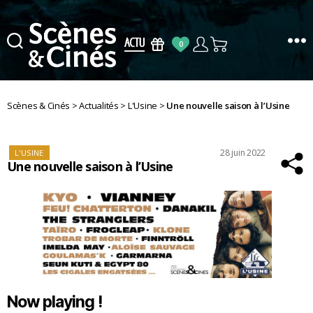
0
Scènes
&
Cinés
Scènes & Cinés
>
Actualités
>
L'Usine
>
Une nouvelle saison à l’Usine
Catégories
Date
28 juin 2022
L'USINE
Une nouvelle saison à l’Usine
de
l’article
Now playing !