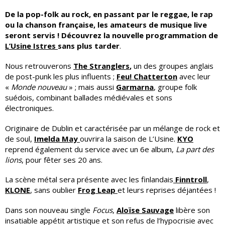
De la pop-folk au rock, en passant par le reggae, le rap
ou la chanson française, les amateurs de musique live
seront servis ! Découvrez la nouvelle programmation de
L’Usine Istres
sans plus tarder
.
Nous retrouverons
The Stranglers
,
un des groupes anglais
de post-punk les plus influents ;
Feu! Chatterton
avec leur
«
Monde nouveau
» ; mais aussi
Garmarna
, groupe folk
suédois, combinant ballades médiévales et sons
électroniques.
Originaire de Dublin et caractérisée par un mélange de rock et
de soul,
Imelda May
ouvrira la saison de L’Usine.
KYO
reprend également du service avec un 6e album,
La part des
lions
, pour fêter ses 20 ans.
La scène métal sera présente avec les finlandais
Finntroll
,
KLONE
, sans oublier
Frog Leap
et leurs reprises déjantées !
Dans son nouveau single
Focus
,
Aloïse Sauvage
libère son
insatiable appétit artistique et son refus de l’hypocrisie avec