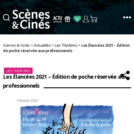
0
Scènes
&
Cinés
Scènes & Cinés
>
Actualités
>
Les Théâtres
>
Les Élancées 2021 – Édition
de poche réservée aux professionnels
Catégories
LES THÉÂTRES
Les Élancées 2021 – Édition de poche réservée aux
professionnels
Date
1 février 2021
de
l’article