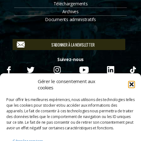
Téléchargements
Archives
Documents administratifs
S'ABONNER À LA NEWSLETTER
Suivez-nous
Gérer le consentement aux
cookies
Pour offrir les meilleures expériences, nous utilisons des technologies telles
que les cookies pour stocker et/ou accéder aux informations des
appareils. Le fait de consentir à ces technologies nous permettra de traiter
des données telles que le comportement de navigation ou les ID uniques
sur ce site. Le fait de ne pas consentir ou de retirer son consentement peut
avoir un effet négatif sur certaines caractéristiques et fonctions.