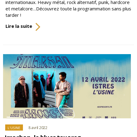
internationaux. Heavy métal, rock alternatif, punk, hardcore
et metalcore…Découvrez toute la programmation sans plus
tarder !
Let’s
Lire la suite
Rock
!
Top
départ
pour
le
Festival
Rock
à
L’Usine
Catégories
8 avril 2022
L'USINE