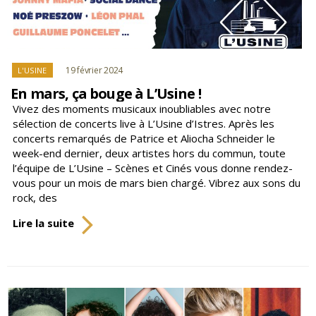
Catégories
19 février 2024
L'USINE
En mars, ça bouge à L’Usine !
Vivez des moments musicaux inoubliables avec notre
sélection de concerts live à L’Usine d’Istres. Après les
concerts remarqués de Patrice et Aliocha Schneider le
week-end dernier, deux artistes hors du commun, toute
l’équipe de L’Usine – Scènes et Cinés vous donne rendez-
vous pour un mois de mars bien chargé. Vibrez aux sons du
rock, des
En
Lire la suite
mars,
ça
bouge
à
L’Usine
!