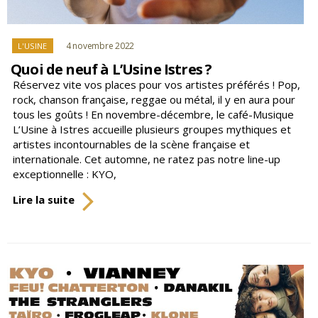
Catégories
4 novembre 2022
L'USINE
Quoi de neuf à L’Usine Istres ?
Réservez vite vos places pour vos artistes préférés ! Pop,
rock, chanson française, reggae ou métal, il y en aura pour
tous les goûts ! En novembre-décembre, le café-Musique
L’Usine à Istres accueille plusieurs groupes mythiques et
artistes incontournables de la scène française et
internationale. Cet automne, ne ratez pas notre line-up
exceptionnelle : KYO,
Quoi
Lire la suite
de
neuf
à
L’Usine
Istres
?