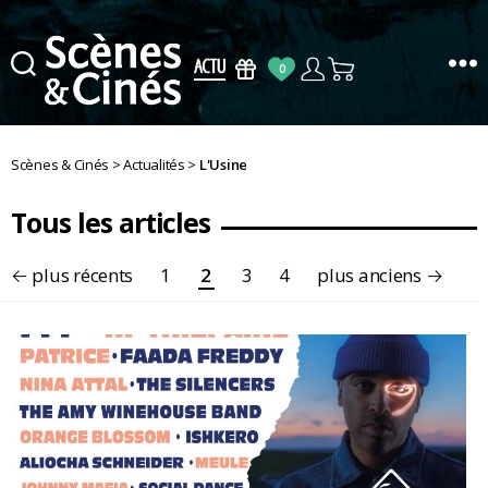
0
Scènes
&
Cinés
Scènes & Cinés
>
Actualités
>
L'Usine
Tous les articles
Pagination
←
plus récents
1
2
3
4
plus anciens
→
des
publications