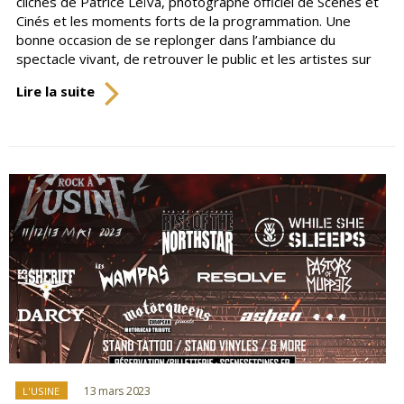
clichés de Patrice Leïva, photographe officiel de Scènes et
Cinés et les moments forts de la programmation. Une
bonne occasion de se replonger dans l’ambiance du
spectacle vivant, de retrouver le public et les artistes sur
Retour
Lire la suite
en
images
sur
la
programmation
Catégories
13 mars 2023
L'USINE