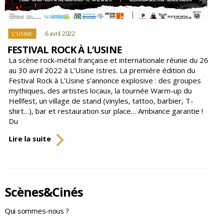
Catégories
6 avril 2022
L'USINE
FESTIVAL ROCK À L’USINE
La scène rock-métal française et internationale réunie du 26
au 30 avril 2022 à L’Usine Istres. La première édition du
Festival Rock à L’Usine s’annonce explosive : des groupes
mythiques, des artistes locaux, la tournée Warm-up du
Hellfest, un village de stand (vinyles, tattoo, barbier, T-
shirt…), bar et restauration sur place… Ambiance garantie !
Du
FESTIVAL
Lire la suite
ROCK
À
L’USINE
Scènes&Cinés
Qui sommes-nous ?