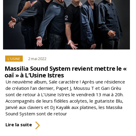
Catégories
2 mai 2022
L'USINE
Massilia Sound System revient mettre le «
oaï » à L’Usine Istres
Un neuvième album, Sale caractère ! Après une résidence
de création l’an dernier, Papet J, Moussu T et Gari Grèu
sont de retour à L’Usine Istres le vendredi 13 mai à 20h.
Accompagnés de leurs fidèles acolytes, le guitariste Blu,
Janvié aux claviers et Dj Kayalik aux platines, les Massilia
Sound System sont de retour
Massilia
Lire la suite
Sound