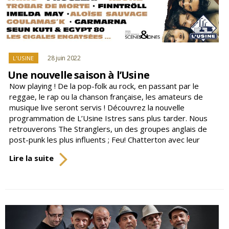
Catégories
28 juin 2022
L'USINE
Une nouvelle saison à l’Usine
Now playing ! De la pop-folk au rock, en passant par le
reggae, le rap ou la chanson française, les amateurs de
musique live seront servis ! Découvrez la nouvelle
programmation de L’Usine Istres sans plus tarder. Nous
retrouverons The Stranglers, un des groupes anglais de
post-punk les plus influents ; Feu! Chatterton avec leur
Une
Lire la suite
nouvelle
saison
à
l’Usine