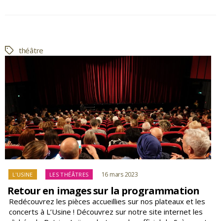
à
L’Usine
intègrent
l’abonnement
!
théâtre
Étiquettes
Catégories
16 mars 2023
L'USINE
LES THÉÂTRES
Retour en images sur la programmation
Redécouvrez les pièces accueillies sur nos plateaux et les
concerts à L’Usine ! Découvrez sur notre site internet les