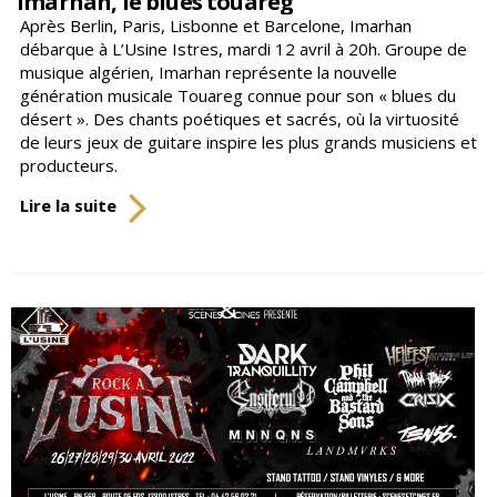
Imarhan, le blues touareg
Après Berlin, Paris, Lisbonne et Barcelone, Imarhan
débarque à L’Usine Istres, mardi 12 avril à 20h. Groupe de
musique algérien, Imarhan représente la nouvelle
génération musicale Touareg connue pour son « blues du
désert ». Des chants poétiques et sacrés, où la virtuosité
de leurs jeux de guitare inspire les plus grands musiciens et
producteurs.
Imarhan,
Lire la suite
le
blues
touareg