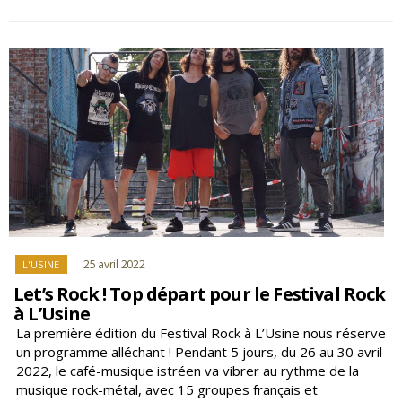
System
revient
mettre
le
«
oaï
»
à
L’Usine
Istres
Catégories
25 avril 2022
L'USINE
Let’s Rock ! Top départ pour le Festival Rock
à L’Usine
La première édition du Festival Rock à L’Usine nous réserve
un programme alléchant ! Pendant 5 jours, du 26 au 30 avril
2022, le café-musique istréen va vibrer au rythme de la
musique rock-métal, avec 15 groupes français et