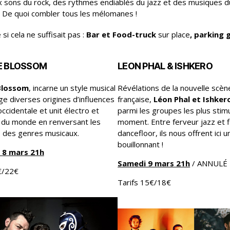
x sons du rock, des rythmes endiablés du jazz et des musiques 
l. De quoi combler tous les mélomanes !
i cela ne suffisait pas :
Bar et Food-truck
sur place
, parking g
E BLOSSOM
LEON PHAL & ISHKERO
Blossom
, incarne un style musical
Révélations de la nouvelle scèn
ge diverses origines d’influences
française,
Léon Phal et Ishke
ccidentale et unit électro et
parmi les groupes les plus stim
du monde en renversant les
moment. Entre ferveur jazz et f
s des genres musicaux.
dancefloor, ils nous offrent ici un
bouillonnant !
 8 mars 21h
Samedi 9 mars 21h
/ ANNULÉ
€/22€
Tarifs 15€/18€