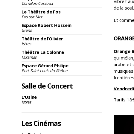
Vibrez au
Cornillon-Confoux
de la sou
Le Théâtre de Fos
Fos-sur-Mer
Et comme s
Espace Robert Hossein
Grans
ORANG
Théâtre de l’Olivier
Istres
Orange 
Théâtre La Colonne
Miramas
qui mélan
arabe et o
Espace Gérard Philipe
musiques 
Port-Saint-Louis-du-Rhône
frontière
Salle de Concert
Vendredi
L'Usine
Tarifs 18
Istres
Les Cinémas