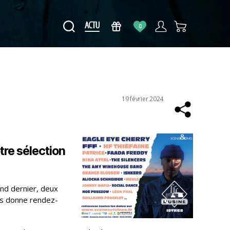
0
Date
19 février 2024
de
l’article
re sélection
nd dernier, deux
s donne rendez-