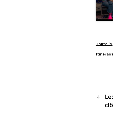
Toute l
Itinérair
Le
←
cl