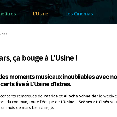
héâtres
L’Usine
Les Cinémas
ine !
gories
rs, ça bouge à L’Usine !
des moments musicaux inoubliables avec not
erts live à L’Usine d’Istres.
 concerts remarqués de
Patrice
et
Aliocha Schneider
le week-e
hors du commun, toute l’équipe de
L’Usine – Scènes et Cinés
vou
 un mois de mars bien chargé.