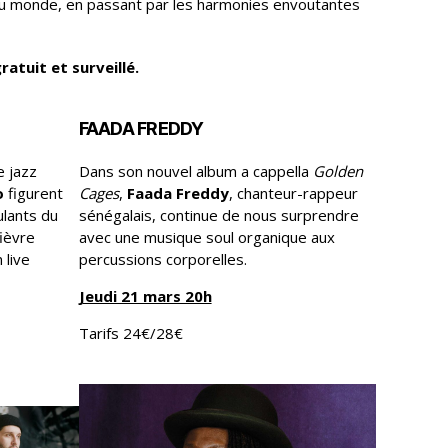
du monde, en passant par les harmonies envoutantes
ratuit et surveillé.
FAADA FREDDY
e jazz
Dans son nouvel album a cappella
Golden
ro
figurent
Cages
,
Faada Freddy
, chanteur-rappeur
ulants du
sénégalais, continue de nous surprendre
ièvre
avec une musique soul organique aux
 live
percussions corporelles.
Jeudi 21 mars 20h
Tarifs 24€/28€