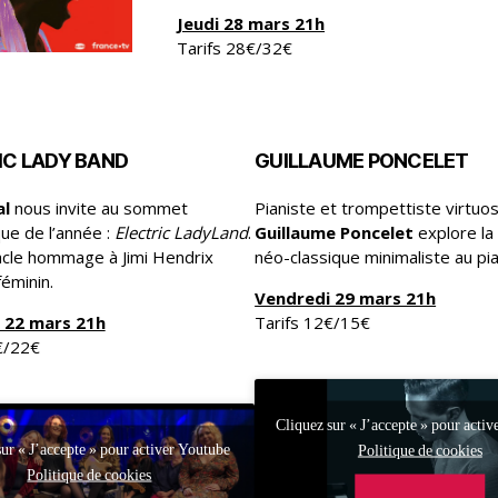
Jeudi 28 mars 21h
Tarifs 28€/32€
IC LADY BAND
GUILLAUME PONCELET
al
nous invite au sommet
Pianiste et trompettiste virtuo
que de l’année :
Electric LadyLand
.
Guillaume Poncelet
explore la
cle hommage à Jimi Hendrix
néo-classique minimaliste au pi
éminin.
Vendredi 29 mars 21h
 22 mars 21h
Tarifs 12€/15€
€/22€
Cliquez sur « J’accepte » pour acti
sur « J’accepte » pour activer Youtube
Politique de cookies
Politique de cookies