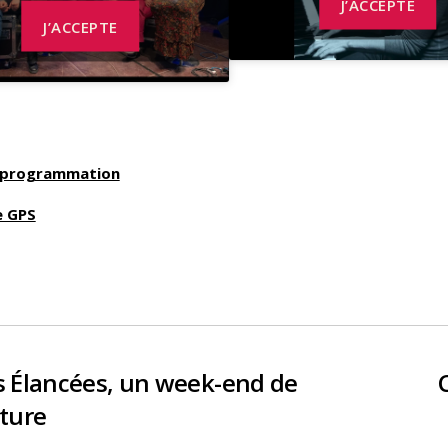
J’ACCEPTE
J’ACCEPTE
a programmation
e GPS
s Élancées, un week-end de
ôture